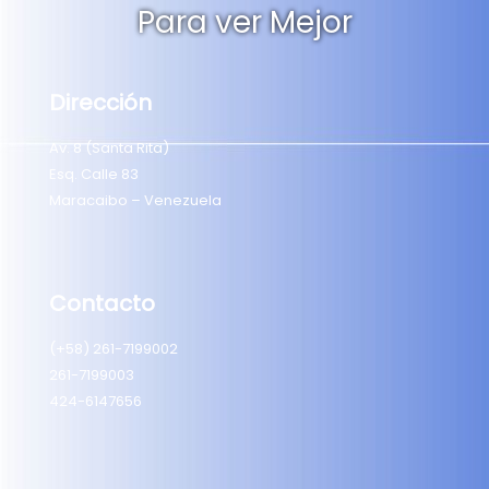
Para ver Mejor
Dirección
Av. 8 (Santa Rita)
Esq. Calle 83
Maracaibo – Venezuela
Contacto
(+58) 261-7199002
261-7199003
424-6147656