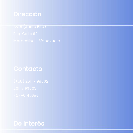
Dirección
Av. 8 (Santa Rita)
Esq. Calle 83
Maracaibo – Venezuela
Contacto
(+58) 261-7199002
261-7199003
424-6147656
De Interés