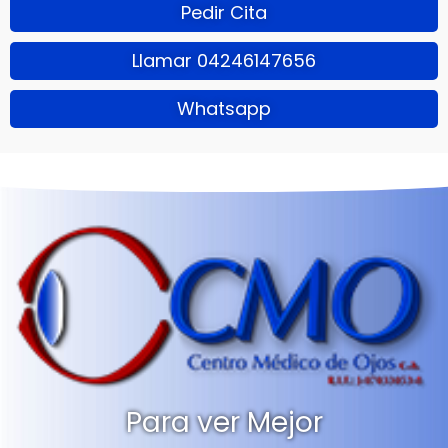
Pedir Cita
Llamar 04246147656
Whatsapp
Para ver Mejor