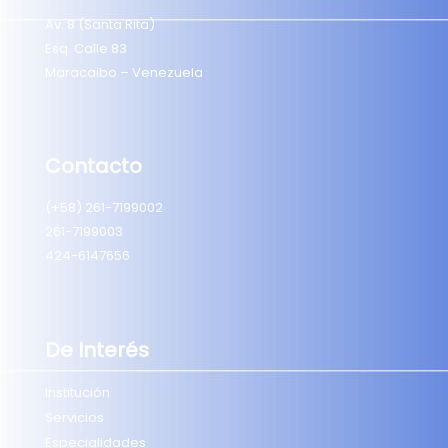
Av. 8 (Santa Rita)
Esq. Calle 83
Maracaibo – Venezuela
Contacto
(+58) 261-7199002
261-7199003
424-6147656
De Interés
Institución
Servicios
Especialidades