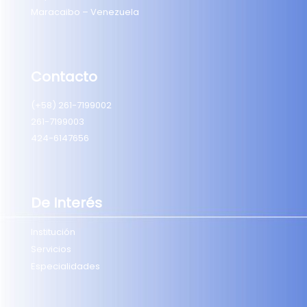
Maracaibo – Venezuela
Contacto
(+58) 261-7199002
261-7199003
424-6147656
De Interés
Institución
Servicios
Especialidades