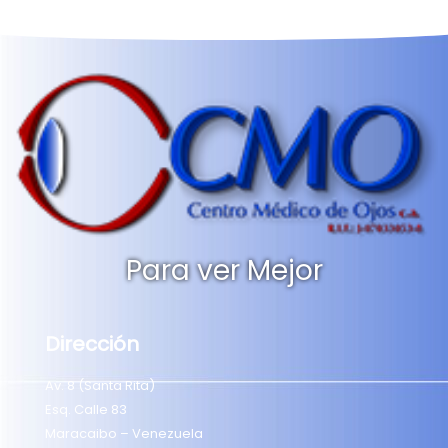
Para ver Mejor
Dirección
Av. 8 (Santa Rita)
Esq. Calle 83
Maracaibo – Venezuela