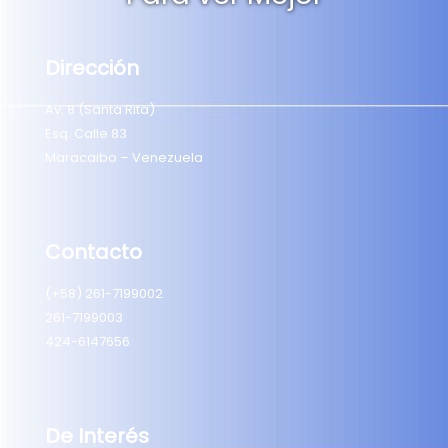
Dirección
Av. 8 (Santa Rita)
Esq. Calle 83
Maracaibo – Venezuela
Contacto
(+58) 261-7199002
261-7199003
424-6147656
De Interés