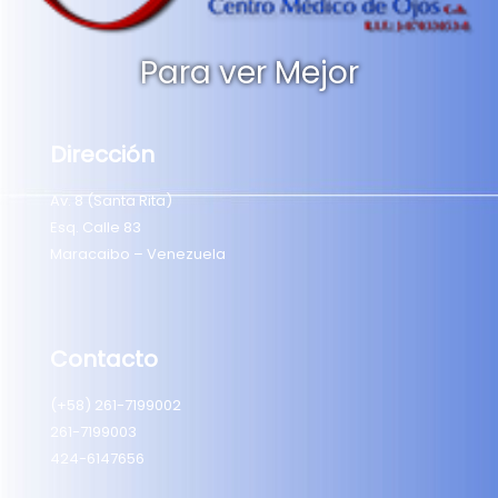
Para ver Mejor
Dirección
Av. 8 (Santa Rita)
Esq. Calle 83
Maracaibo – Venezuela
Contacto
(+58) 261-7199002
261-7199003
424-6147656