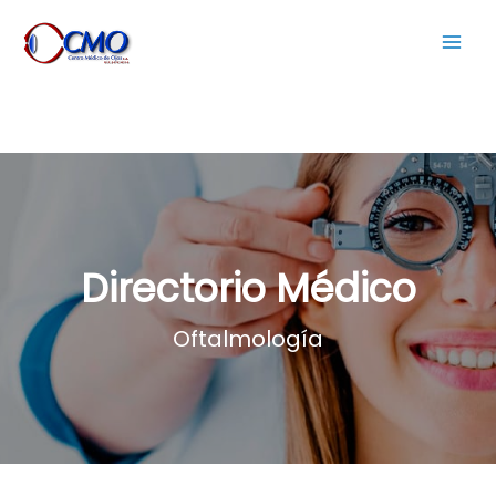
Dejar un comentario
/
Especialista en Anestesiología
/ Por
Centro Medico de Ojos
Directorio Médico
Oftalmología