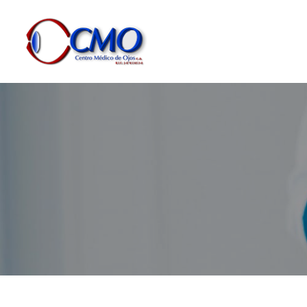
Dejar un comentario
/
Especialistas en Cornea
/ Por
Cent