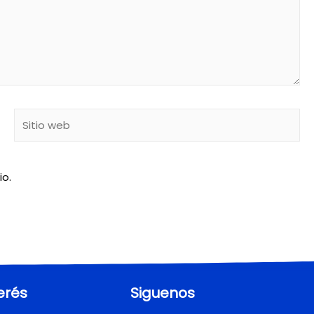
io.
erés
Siguenos