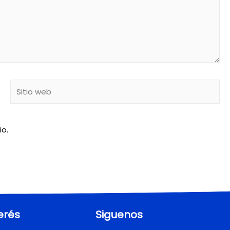
io.
erés
Siguenos