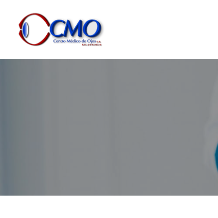
Dejar un comentario
/
Especialista en Retina
/ Por
Centro