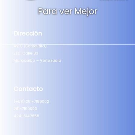
Para ver Mejor
Dirección
Av. 8 (Santa Rita)
Esq. Calle 83
Maracaibo – Venezuela
Contacto
(+58) 261-7199002
261-7199003
424-6147656