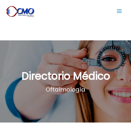
Dejar un comentario
/
Especialista en Retina
/ Por
Centro
Medico de Ojos
Directorio Médico
Oftalmología