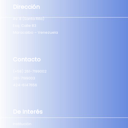
Dirección
Av. 8 (Santa Rita)
Esq. Calle 83
Maracaibo – Venezuela
Contacto
(+58) 261-7199002
261-7199003
424-6147656
De Interés
Institución