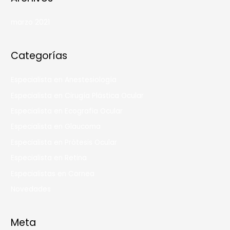
marzo 2021
Categorías
Especialista en Anestesiología
Especialista en Cirugía Plástica Ocular
Especialista en Ecografia Ocular
Especialista en Glaucoma
Especialista en Prótesis Ocular
Especialista en Retina
Especialistas en Cornea
Novedades
Meta