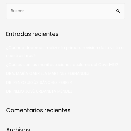
Entradas recientes
¿Cuándo debemos realizar la primera revisión de la vista a
nuestros hijos?
¿Cuáles son las manifestaciones oculares del Covid-19?
DRA. MARÍA GABRIELA MARTINEZ FERNÁNDEZ
DR. RENZO JESÚS SÁNCHEZ FERRER
DR. NELIO JOSÉ URDANETA MÉNDEZ
Comentarios recientes
Archivos